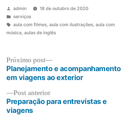
Publicado
admin
18 de outubro de 2020
por
Publicado
serviços
em
Tags:
aula com filmes
,
aula com ilustrações
,
aula com
música
,
aulas de inglês
Próximo
Próximo post
post:
Planejamento e acompanhamento
Navegação
em viagens ao exterior
de
Post
Post anterior
Post
anterior:
Preparação para entrevistas e
viagens