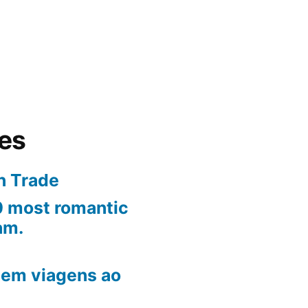
tes
n Trade
10 most romantic
am.
em viagens ao