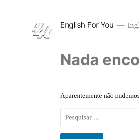
Pular
para
English For You
Ing
o
conteúdo
Nada enco
Aparentemente não pudemos e
Pesquisar
por: