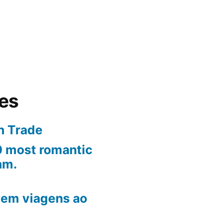
tes
n Trade
10 most romantic
am.
em viagens ao