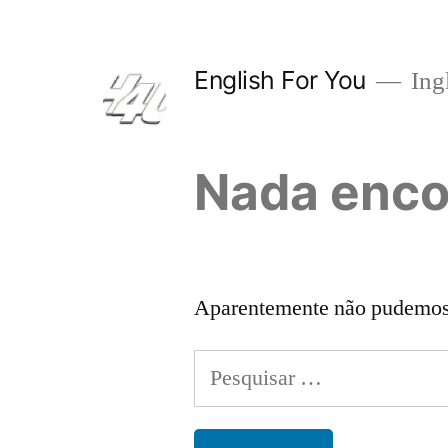
Pular
para
English For You
Ing
o
conteúdo
Nada enco
Aparentemente não pudemos e
Pesquisar
por: