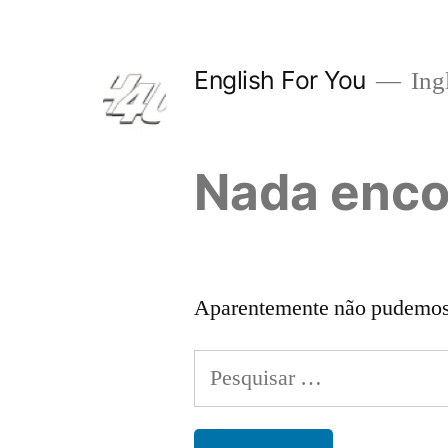
Pular
para
English For You
Ing
o
conteúdo
Nada enco
Aparentemente não pudemos e
Pesquisar
por: