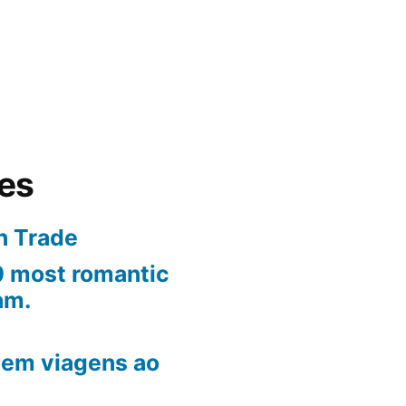
tes
n Trade
10 most romantic
am.
em viagens ao