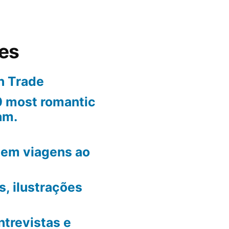
tes
n Trade
10 most romantic
am.
em viagens ao
, ilustrações
ntrevistas e