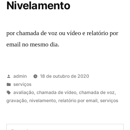
Nivelamento
por chamada de voz ou vídeo e relatório por
email no mesmo dia.
Publicado
admin
18 de outubro de 2020
por
Publicado
serviços
em
Tags:
avaliação
,
chamada de vídeo
,
chamada de voz
,
gravação
,
nivelamento
,
relatório por email
,
serviços
Pesquisar