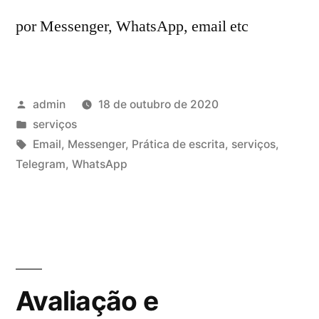
por Messenger, WhatsApp, email etc
Publicado
admin
18 de outubro de 2020
por
Publicado
serviços
em
Tags:
Email
,
Messenger
,
Prática de escrita
,
serviços
,
Telegram
,
WhatsApp
Avaliação e